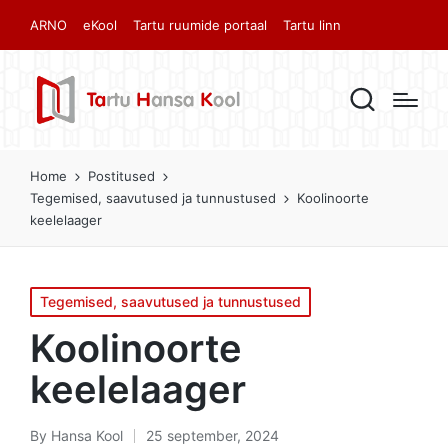
ARNO
eKool
Tartu ruumide portaal
Tartu linn
Home
Postitused
Tegemised, saavutused ja tunnustused
Koolinoorte
keelelaager
Posted
Tegemised, saavutused ja tunnustused
in
Koolinoorte
keelelaager
By
Hansa Kool
25 september, 2024
Posted